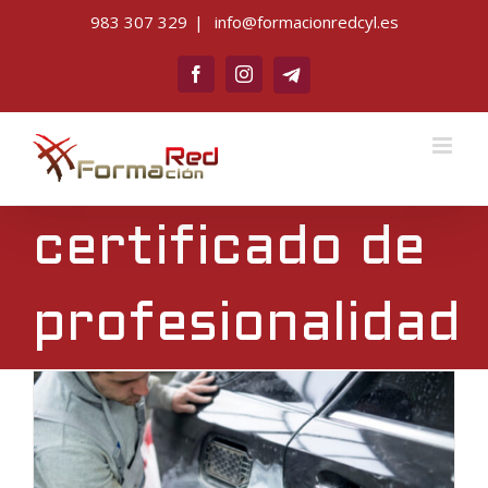
Saltar
983 307 329
|
info@formacionredcyl.es
al
Telegram
contenido
Facebook
Instagram
certificado de
profesionalidad