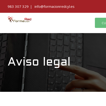
Saltar
983 307 329
|
info@formacionredcyl.es
al
contenido
CU
Aviso legal