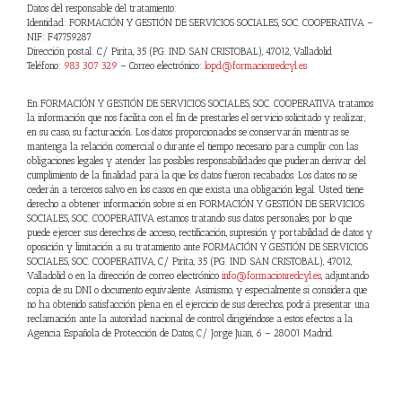
Datos del responsable del tratamiento:
Identidad:
FORMACIÓN Y GESTIÓN DE SERVICIOS SOCIALES, SOC. COOPERATIVA
–
NIF:
F47759287
Dirección postal:
C/ Pirita, 35 (PG. IND. SAN CRISTOBAL)
,
47012
,
Valladolid
Teléfono:
983 307 329
– Correo electrónico:
lopd@formacionredcyl.es
En
FORMACIÓN Y GESTIÓN DE SERVICIOS SOCIALES, SOC. COOPERATIVA
tratamos
la información que nos facilita con el fin de prestarles el servicio solicitado y realizar,
en su caso, su facturación. Los datos proporcionados se conservarán mientras se
mantenga la relación comercial o durante el tiempo necesario para cumplir con las
obligaciones legales y atender las posibles responsabilidades que pudieran derivar del
cumplimiento de la finalidad para la que los datos fueron recabados. Los datos no se
cederán a terceros salvo en los casos en que exista una obligación legal. Usted tiene
derecho a obtener información sobre si en
FORMACIÓN Y GESTIÓN DE SERVICIOS
SOCIALES, SOC. COOPERATIVA
estamos tratando sus datos personales, por lo que
puede ejercer sus derechos de acceso, rectificación, supresión y portabilidad de datos y
oposición y limitación a su tratamiento ante
FORMACIÓN Y GESTIÓN DE SERVICIOS
SOCIALES, SOC. COOPERATIVA
,
C/ Pirita, 35 (PG. IND. SAN CRISTOBAL)
,
47012
,
Valladolid
o en la dirección de correo electrónico
info@formacionredcyl.es
, adjuntando
copia de su DNI o documento equivalente. Asimismo, y especialmente si considera que
no ha obtenido satisfacción plena en el ejercicio de sus derechos, podrá presentar una
reclamación ante la autoridad nacional de control dirigiéndose a estos efectos a la
Agencia Española de Protección de Datos, C/ Jorge Juan, 6 – 28001 Madrid.