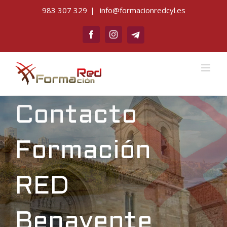
Saltar
983 307 329
|
info@formacionredcyl.es
al
Telegram
contenido
Facebook
Instagram
Contacto
Formación
RED
Benavente