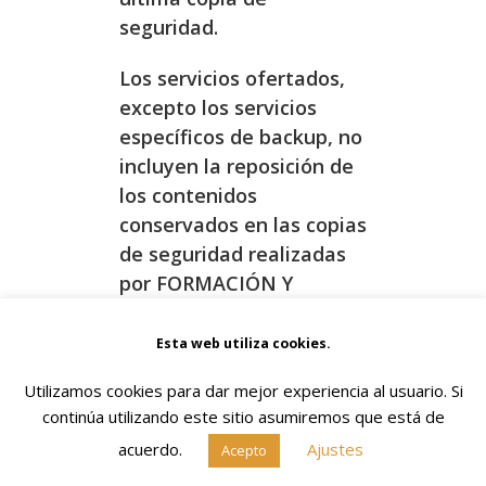
seguridad.
Los servicios ofertados,
excepto los servicios
específicos de backup, no
incluyen la reposición de
los contenidos
conservados en las copias
de seguridad realizadas
por FORMACIÓN Y
GESTIÓN DE SERVICIOS
SOCIALES, S.C., cuando
Esta web utiliza cookies.
esta pérdida sea
Utilizamos cookies para dar mejor experiencia al usuario. Si
imputable al usuario; en
continúa utilizando este sitio asumiremos que está de
este caso, se determinará
acuerdo.
Ajustes
Acepto
una tarifa acorde a la