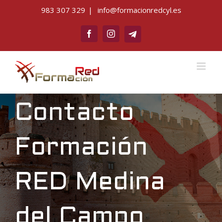
Saltar
983 307 329
|
info@formacionredcyl.es
al
Telegram
contenido
Facebook
Instagram
Contacto
Formación
RED Medina
del Campo