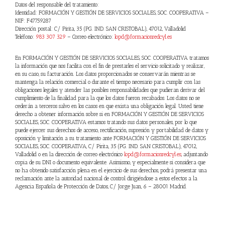
Datos del responsable del tratamiento:
Identidad:
FORMACIÓN Y GESTIÓN DE SERVICIOS SOCIALES, SOC. COOPERATIVA
–
NIF:
F47759287
Dirección postal:
C/ Pirita, 35 (PG. IND. SAN CRISTOBAL)
,
47012
,
Valladolid
Teléfono:
983 307 329
– Correo electrónico:
lopd@formacionredcyl.es
En
FORMACIÓN Y GESTIÓN DE SERVICIOS SOCIALES, SOC. COOPERATIVA
tratamos
la información que nos facilita con el fin de prestarles el servicio solicitado y realizar,
en su caso, su facturación. Los datos proporcionados se conservarán mientras se
mantenga la relación comercial o durante el tiempo necesario para cumplir con las
obligaciones legales y atender las posibles responsabilidades que pudieran derivar del
cumplimiento de la finalidad para la que los datos fueron recabados. Los datos no se
cederán a terceros salvo en los casos en que exista una obligación legal. Usted tiene
derecho a obtener información sobre si en
FORMACIÓN Y GESTIÓN DE SERVICIOS
SOCIALES, SOC. COOPERATIVA
estamos tratando sus datos personales, por lo que
puede ejercer sus derechos de acceso, rectificación, supresión y portabilidad de datos y
oposición y limitación a su tratamiento ante
FORMACIÓN Y GESTIÓN DE SERVICIOS
SOCIALES, SOC. COOPERATIVA
,
C/ Pirita, 35 (PG. IND. SAN CRISTOBAL)
,
47012
,
Valladolid
o en la dirección de correo electrónico
lopd@formacionredcyl.es
, adjuntando
copia de su DNI o documento equivalente. Asimismo, y especialmente si considera que
no ha obtenido satisfacción plena en el ejercicio de sus derechos, podrá presentar una
reclamación ante la autoridad nacional de control dirigiéndose a estos efectos a la
Agencia Española de Protección de Datos, C/ Jorge Juan, 6 – 28001 Madrid.