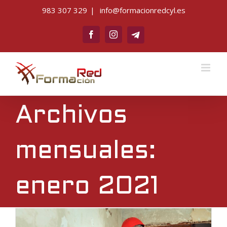
Saltar
983 307 329
|
info@formacionredcyl.es
al
Telegram
contenido
Facebook
Instagram
Archivos
mensuales:
enero 2021