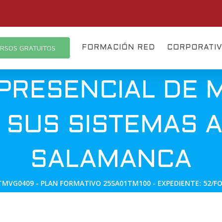
RSOS GRATUITOS
FORMACIÓN RED
CORPORATI
 PRESENCIAL DE 
 SUS SISTEMAS A
SALAMANCA
TMVG0409 - PLAN FORMATIVO 25SA01TM100 - EXPEDIENTE: 52/FO