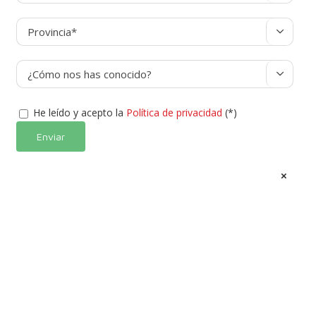


He leído y acepto la
Política de privacidad
(*)
Alternative:
×