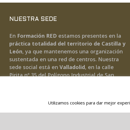
NUESTRA SEDE
En
Formación RED
estamos presentes en la
práctica totalidad del territorio de Castilla y
León
, ya que mantenemos una organización
sustentada en una red de centros. Nuestra
sede social está en
Valladolid
, en la calle
Pirita nº 35 del Polígono Industrial de San
Cristóbal.
Email:
info@formacionredcyl.es
Utilizamos cookies para dar mejor experie
Teléfonos: 983 307 329 – 659 57 2956
© 2026 FORMACIÓN Y GESTIÓN DE SERVICIOS SOCIALES, 