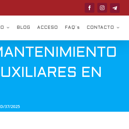
Telegram
Facebook
Instagram
VO
BLOG
ACCESO
FAQ´s
CONTACTO
MANTENIMIENTO
UXILIARES EN
D/37/2025