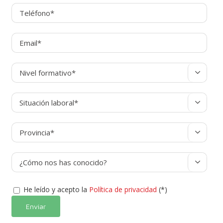




He leído y acepto la
Política de privacidad
(*)