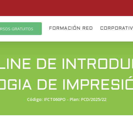
RSOS GRATUITOS
FORMACIÓN RED
CORPORATI
INE DE INTRODU
GIA DE IMPRESI
Código: IFCT060PO - Plan: PCD/2025/22