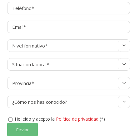




He leído y acepto la
Política de privacidad
(*)