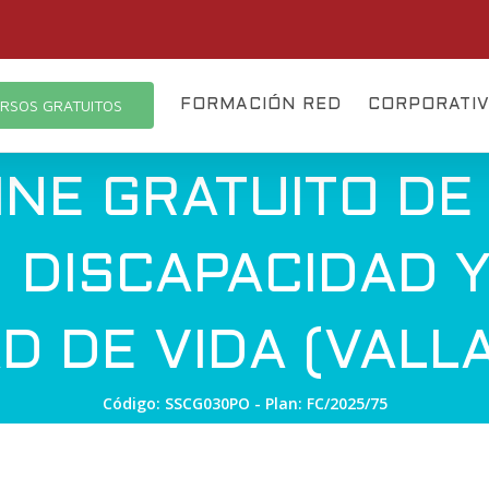
RSOS GRATUITOS
FORMACIÓN RED
CORPORATI
NE GRATUITO DE
 DISCAPACIDAD Y
D DE VIDA (VALL
Código: SSCG030PO - Plan: FC/2025/75