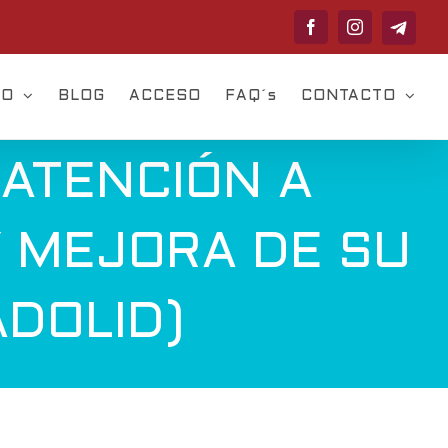
Telegram
Facebook
Instagram
VO
BLOG
ACCESO
FAQ´s
CONTACTO
 ATENCIÓN A
 MEJORA DE SU
ADOLID)