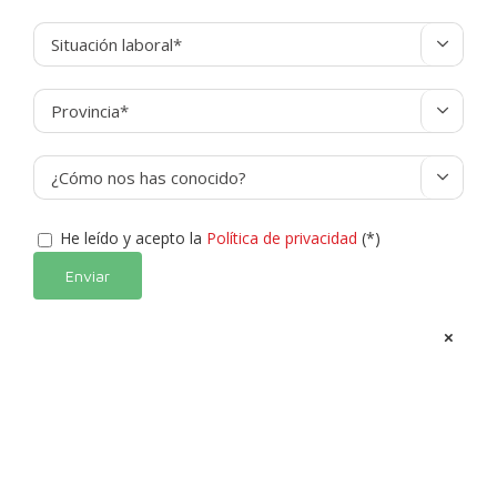



He leído y acepto la
Política de privacidad
(*)
Alternative:
×