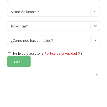



He leído y acepto la
Política de privacidad
(*)
Alternative:
×