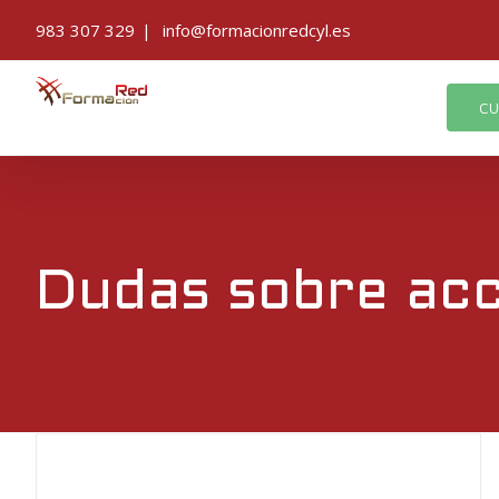
Saltar
983 307 329
|
info@formacionredcyl.es
al
contenido
CU
Dudas sobre acc