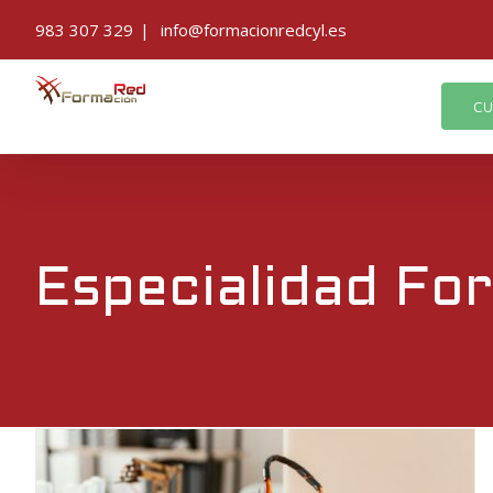
Saltar
983 307 329
|
info@formacionredcyl.es
al
contenido
CU
Especialidad Fo