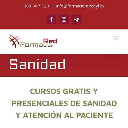
Saltar
983 307 329
|
info@formacionredcyl.es
al
Telegram
contenido
Facebook
Instagram
Sanidad
CURSOS GRATIS Y
PRESENCIALES DE SANIDAD
Y ATENCIÓN AL PACIENTE