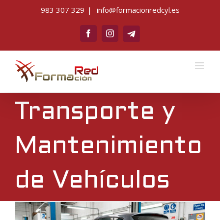
Saltar
983 307 329
|
info@formacionredcyl.es
al
Telegram
contenido
Facebook
Instagram
Transporte y
Mantenimiento
de Vehículos