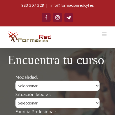
Saltar
983 307 329
|
info@formacionredcyl.es
al
Telegram
contenido
Facebook
Instagram
Encuentra tu curso
Modalidad:
Situación laboral:
Familia Profesional: