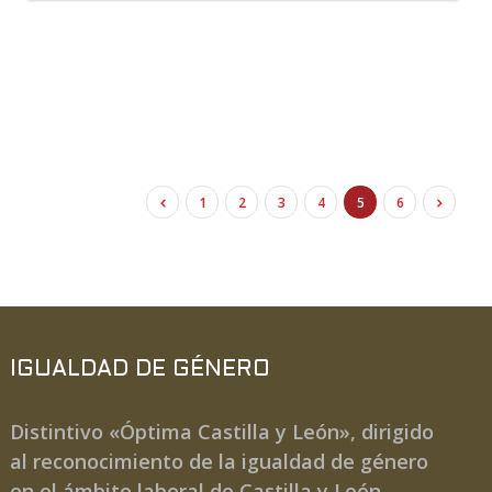
1
2
3
4
5
6
IGUALDAD DE GÉNERO
Distintivo «Óptima Castilla y León», dirigido
al reconocimiento de la igualdad de género
en el ámbito laboral de Castilla y León.