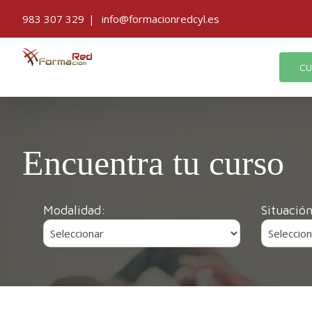
Saltar
983 307 329
|
info@formacionredcyl.es
al
contenido
CU
Encuentra tu curso
Modalidad:
Situación