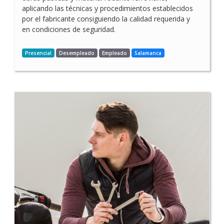
aplicando las técnicas y procedimientos establecidos
por el fabricante consiguiendo la calidad requerida y
en condiciones de seguridad.
Presencial
Desempleado
Empleado
Salamanca
CURSO DE OPERACIONES
AUXILIARES DE
MANTENIMIENTO EN
ELECTROMECÁNICA DE
VEHÍCULOS EN
SALAMANCA