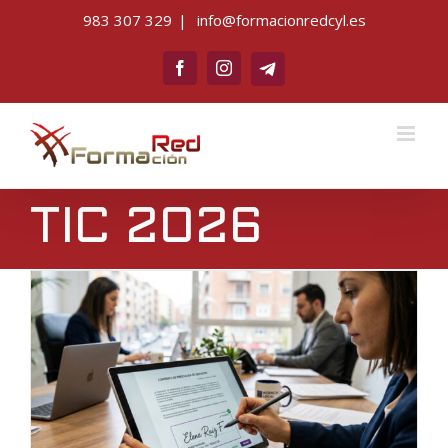
Saltar
983 307 329
|
info@formacionredcyl.es
al
Telegram
contenido
Facebook
Instagram
TIC 2026