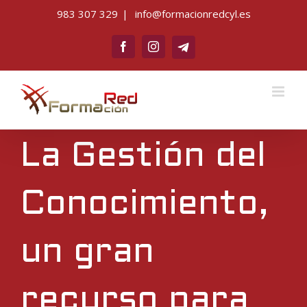
Saltar
983 307 329
|
info@formacionredcyl.es
al
Telegram
contenido
Facebook
Instagram
La Gestión del
Conocimiento,
un gran
recurso para