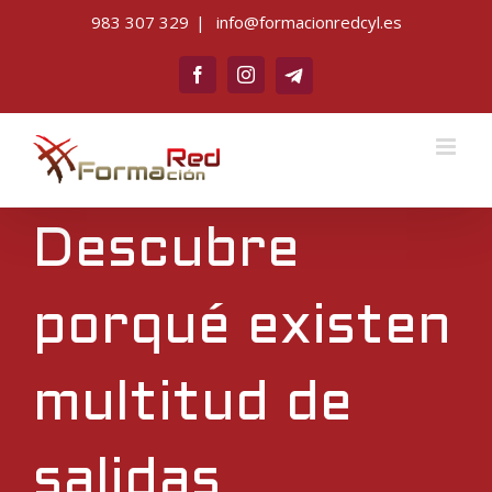
Saltar
983 307 329
|
info@formacionredcyl.es
al
Telegram
contenido
Facebook
Instagram
Descubre
porqué existen
multitud de
salidas