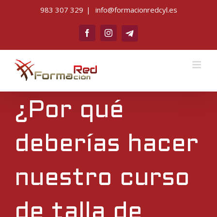
Saltar
983 307 329
|
info@formacionredcyl.es
al
Telegram
contenido
Facebook
Instagram
¿Por qué
deberías hacer
nuestro curso
de talla de